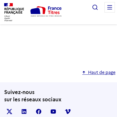
Recherc
RÉPUBLIQUE
FRANÇAISE
Haut de page
Suivez-nous
sur les réseaux sociaux
X (anciennement TWITTER)
LINKEDIN
FACEBOOK
YOUTUBE
VIMEO